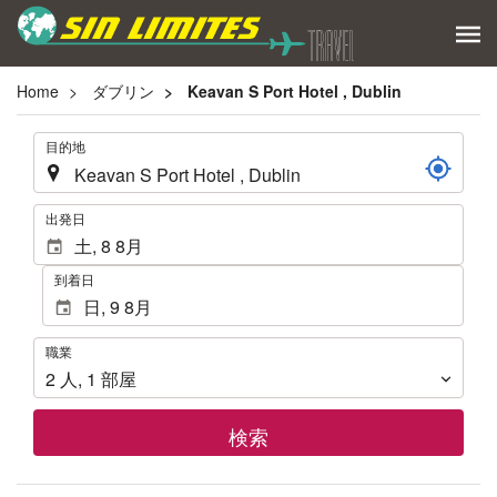
Home
ダブリン
Keavan S Port Hotel , Dublin
.
目的地
.
出発日
到着日
職
職業
業
2
人
,
1
部屋
検索