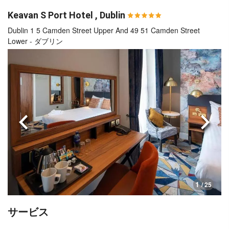
Keavan S Port Hotel , Dublin
Dublin 1 5 Camden Street Upper And 49 51 Camden Street
Lower - ダブリン
前へ
次へ
1
/ 25
サービス