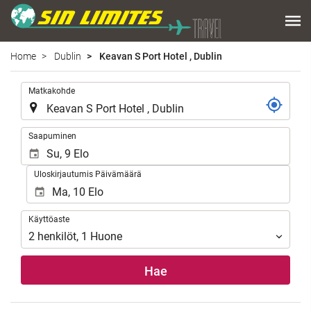
Home
Dublin
Keavan S Port Hotel , Dublin
.
Matkakohde
.
Saapuminen
Uloskirjautumis Päivämäärä
Käyttöaste
Käyttöaste
2
henkilöt
,
1
Huone
Hae