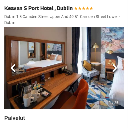
Keavan S Port Hotel , Dublin
Dublin 1 5 Camden Street Upper And 49 51 Camden Street Lower -
Dublin
Edellinen
Seur
1
/ 25
Palvelut