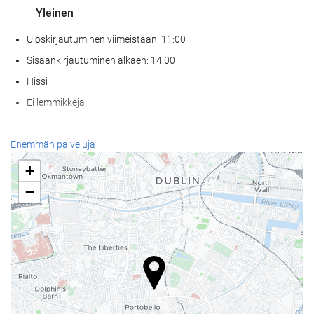
Yleinen
Uloskirjautuminen viimeistään: 11:00
Sisäänkirjautuminen alkaen: 14:00
Hissi
Ei lemmikkejä
Vastaanottopalvelut
Enemmän palveluja
24h-vastaanotto
+
Matkatavarasäilytys
−
Ruoka & juoma
À la carte -ravintola
Baari
Internet