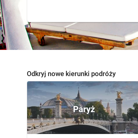
Odkryj nowe kierunki podróży
Paryż