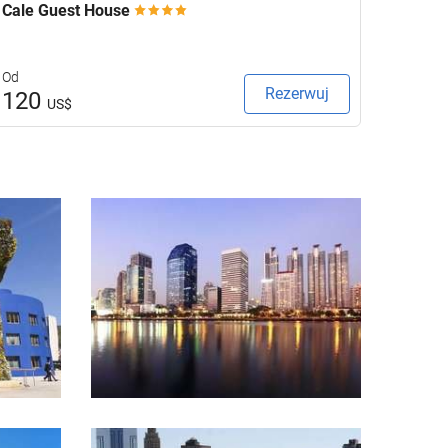
Cale Guest House
Keavan
Od
Od
Rezerwuj
120
132
US$