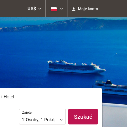
US$
Moje konto
+ Hotel
Zajęte
Zajęte
Szukać
2
Osoby
,
1
Pokój