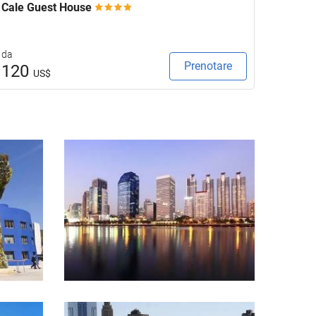
Cale Guest House
Keavan
da
da
Prenotare
120
133
US$