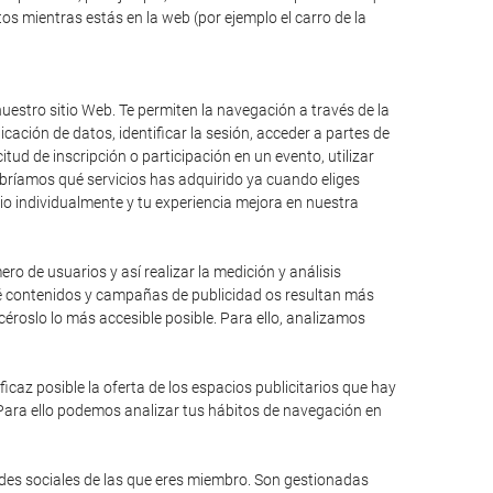
s mientras estás en la web (por ejemplo el carro de la
uestro sitio Web. Te permiten la navegación a través de la
icación de datos, identificar la sesión, acceder a partes de
itud de inscripción o participación en un evento, utilizar
bríamos qué servicios has adquirido ya cuando eliges
io individualmente y tu experiencia mejora en nuestra
ro de usuarios y así realizar la medición y análisis
qué contenidos y campañas de publicidad os resultan más
éroslo lo más accesible posible. Para ello, analizamos
caz posible la oferta de los espacios publicitarios que hay
 Para ello podemos analizar tus hábitos de navegación en
edes sociales de las que eres miembro. Son gestionadas