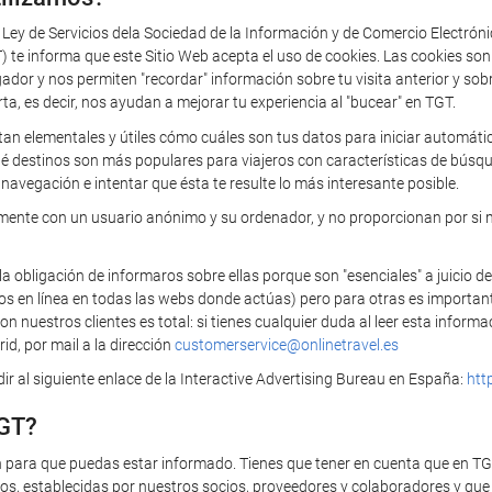
a Ley de Servicios dela Sociedad de la Información y de Comercio Electrón
 informa que este Sitio Web acepta el uso de cookies. Las cookies so
 y nos permiten "recordar" información sobre tu visita anterior y sobre 
rta, es decir, nos ayudan a mejorar tu experiencia al "bucear" en TGT.
tan elementales y útiles cómo cuáles son tus datos para iniciar automática
ué destinos son más populares para viajeros con características de búsq
navegación e intentar que ésta te resulte lo más interesante posible.
camente con un usuario anónimo y su ordenador, y no proporcionan por si 
bligación de informaros sobre ellas porque son "esenciales" a juicio de
ios en línea en todas las webs donde actúas) pero para otras es importan
 nuestros clientes es total: si tienes cualquier duda al leer esta infor
id, por mail a la dirección
customerservice@onlinetravel.es
r al siguiente enlace de la Interactive Advertising Bureau en España:
htt
TGT?
n para que puedas estar informado. Tienes que tener en cuenta que en T
s, establecidas por nuestros socios, proveedores y colaboradores y que t