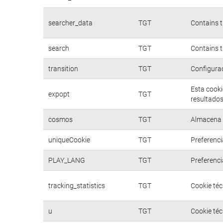
searcher_data
TGT
Contains t
search
TGT
Contains t
transition
TGT
Configurac
Esta cooki
expopt
TGT
resultados
cosmos
TGT
Almacena d
uniqueCookie
TGT
Preferenci
PLAY_LANG
TGT
Preferenci
tracking_statistics
TGT
Cookie téc
u
TGT
Cookie téc