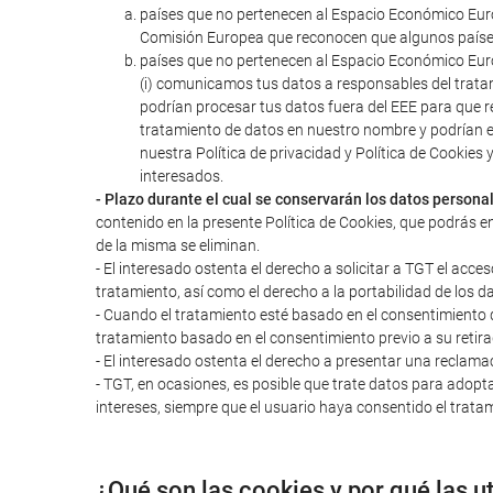
países que no pertenecen al Espacio Económico Euro
Comisión Europea que reconocen que algunos paíse
países que no pertenecen al Espacio Económico Euro
(i) comunicamos tus datos a responsables del trata
podrían procesar tus datos fuera del EEE para que r
tratamiento de datos en nuestro nombre y podrían 
nuestra Política de privacidad y Política de Cookie
interesados.
- Plazo durante el cual se conservarán los datos persona
contenido en la presente Política de Cookies, que podrás e
de la misma se eliminan.
- El interesado ostenta el derecho a solicitar a TGT el acces
tratamiento, así como el derecho a la portabilidad de los d
- Cuando el tratamiento esté basado en el consentimiento del
tratamiento basado en el consentimiento previo a su retira
- El interesado ostenta el derecho a presentar una reclama
- TGT, en ocasiones, es posible que trate datos para adopta
intereses, siempre que el usuario haya consentido el tratam
¿Qué son las cookies y por qué las u