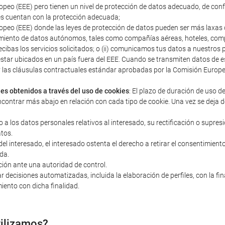
peo (EEE) pero tienen un nivel de protección de datos adecuado, de con
s cuentan con la protección adecuada;
peo (EEE) donde las leyes de protección de datos pueden ser más laxas q
miento de datos autónomos, tales como compañías aéreas, hoteles, compañ
ecibas los servicios solicitados; o (ii) comunicamos tus datos a nuestro
estar ubicados en un país fuera del EEE. Cuando se transmiten datos d
s y las cláusulas contractuales estándar aprobadas por la Comisión Euro
les obtenidos a través del uso de cookies
: El plazo de duración de uso d
ncontrar más abajo en relación con cada tipo de cookie. Una vez se deja d
o a los datos personales relativos al interesado, su rectificación o supres
atos.
 interesado, el interesado ostenta el derecho a retirar el consentimiento 
da.
ción ante una autoridad de control.
r decisiones automatizadas, incluida la elaboración de perfiles, con la fi
iento con dicha finalidad.
tilizamos?