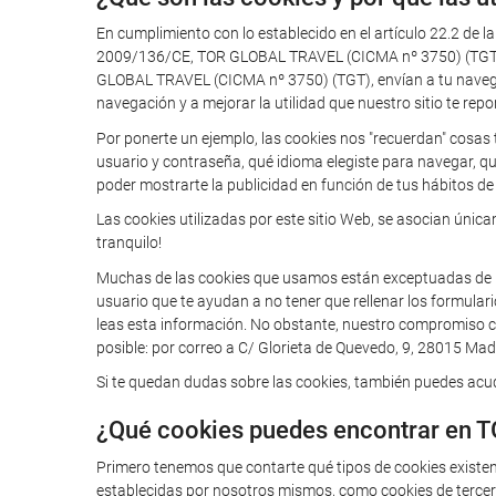
En cumplimiento con lo establecido en el artículo 22.2 de l
2009/136/CE, TOR GLOBAL TRAVEL (CICMA nº 3750) (TGT) te
GLOBAL TRAVEL (CICMA nº 3750) (TGT), envían a tu navegador
navegación y a mejorar la utilidad que nuestro sitio te repo
Por ponerte un ejemplo, las cookies nos "recuerdan" cosas 
usuario y contraseña, qué idioma elegiste para navegar, q
poder mostrarte la publicidad en función de tus hábitos de 
Las cookies utilizadas por este sitio Web, se asocian úni
tranquilo!
Muchas de las cookies que usamos están exceptuadas de la o
usuario que te ayudan a no tener que rellenar los formular
leas esta información. No obstante, nuestro compromiso con
posible: por correo a C/ Glorieta de Quevedo, 9, 28015 Madr
Si te quedan dudas sobre las cookies, también puedes acudi
¿Qué cookies puedes encontrar en 
Primero tenemos que contarte qué tipos de cookies existe
establecidas por nosotros mismos, como cookies de tercero