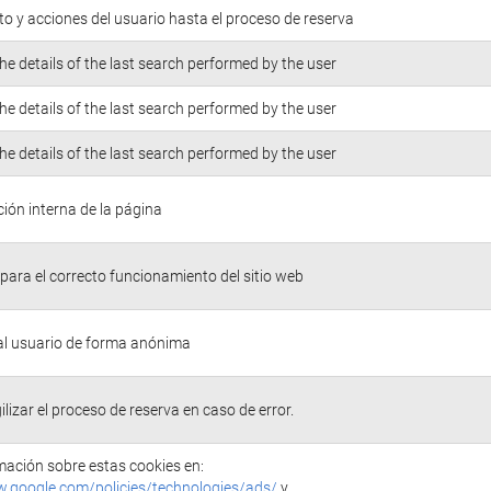
o y acciones del usuario hasta el proceso de reserva
he details of the last search performed by the user
he details of the last search performed by the user
he details of the last search performed by the user
ión interna de la página
para el correcto funcionamiento del sitio web
 al usuario de forma anónima
ilizar el proceso de reserva en caso de error.
ación sobre estas cookies en:
w.google.com/policies/technologies/ads/
y