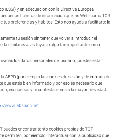
ico (LSSI) y en adecuación con la Directiva Europea
n pequeños ficheros de información que las Web, como TOR
tus preferencias y hábitos. Esto nos ayuda a facilitarte la
mente tu sesión sin tener que volver a introducir el
ueda similares a las tuyas o algo tan importante como
mismas los datos personales del usuario, ¡puedes estar
 la AEPD (por ejemplo las cookies de sesión y de entrada de
te que estés bien informado y por eso es necesario que
mación, escríbenos y te contestaremos a la mayor brevedad
p://www.iabspain.net
GT puedes encontrar tanto cookies propias de TGT,
e permiten, por ejemplo, interactuar con la publicidad que