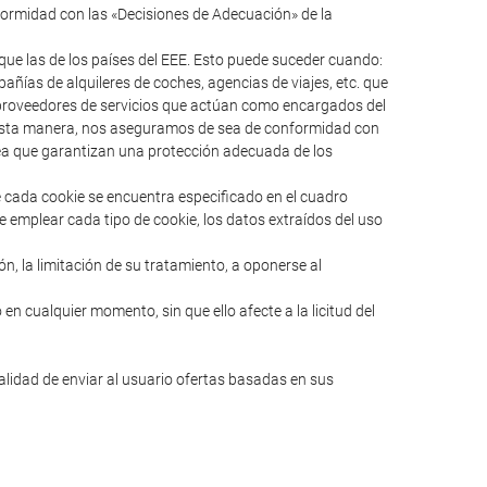
formidad con las «Decisiones de Adecuación» de la
ue las de los países del EEE. Esto puede suceder cuando:
ías de alquileres de coches, agencias de viajes, etc. que
s proveedores de servicios que actúan como encargados del
e esta manera, nos aseguramos de sea de conformidad con
pea que garantizan una protección adecuada de los
e cada cookie se encuentra especificado en el cuadro
e emplear cada tipo de cookie, los datos extraídos del uso
ión, la limitación de su tratamiento, a oponerse al
en cualquier momento, sin que ello afecte a la licitud del
nalidad de enviar al usuario ofertas basadas en sus