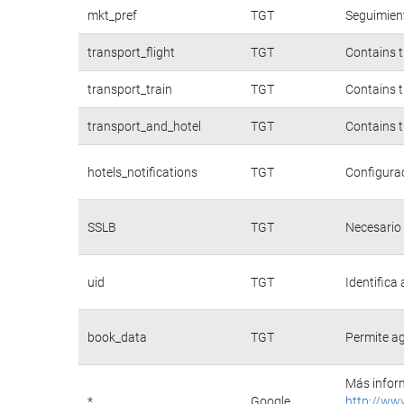
mkt_pref
TGT
Seguimient
transport_flight
TGT
Contains t
transport_train
TGT
Contains t
transport_and_hotel
TGT
Contains t
hotels_notifications
TGT
Configurac
SSLB
TGT
Necesario 
uid
TGT
Identifica
book_data
TGT
Permite ag
Más inform
*
Google
http://ww