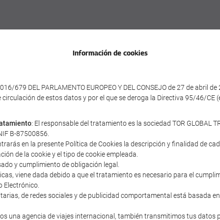
Información de cookies
016/679 DEL PARLAMENTO EUROPEO Y DEL CONSEJO de 27 de abril de 2016 
e circulación de estos datos y por el que se deroga la Directiva 95/46/CE
tratamiento
: El responsable del tratamiento es la sociedad TOR GLOBAL TR
y NIF B-87500856.
ntrarás en la presente Política de Cookies la descripción y finalidad de c
ación de la cookie y el tipo de cookie empleada.
sado y cumplimiento de obligación legal.
cnicas, viene dada debido a que el tratamiento es necesario para el cumpl
o Electrónico.
icitarias, de redes sociales y de publicidad comportamental está basada en
s una agencia de viajes internacional, también transmitimos tus datos 