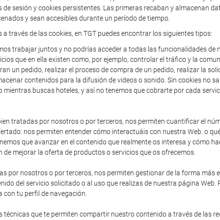
de sesión y cookies persistentes. Las primeras recaban y almacenan dato
enados y sean accesibles durante un período de tiempo.
s a través de las cookies, en TGT puedes encontrar los siguientes tipos:
os trabajar juntos y no podrías acceder a todas las funcionalidades de n
icios que en ella existen como, por ejemplo, controlar el tráfico y la comun
an un pedido, realizar el proceso de compra de un pedido, realizar la solic
acenar contenidos para la difusión de videos o sonido. Sin cookies no sa
o mientras buscas hoteles, y así no tenemos que cobrarte por cada servic
en tratadas por nosotros o por terceros, nos permiten cuantificar el núme
io ofertado: nos permiten entender cómo interactuáis con nuestra Web. o 
enemos que avanzar en el contenido que realmente os interesa y cómo hac
 de mejorar la oferta de productos o servicios que os ofrecemos.
as por nosotros o por terceros, nos permiten gestionar de la forma más efi
nido del servicio solicitado o al uso que realizas de nuestra página Web.
 con tu perfil de navegación.
 técnicas que te permiten compartir nuestro contenido a través de las r