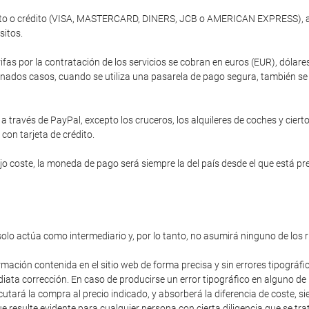
ébito o crédito (VISA, MASTERCARD, DINERS, JCB o AMERICAN EXPRESS), a 
sitos.
ifas por la contratación de los servicios se cobran en euros (EUR), dóla
nados casos, cuando se utiliza una pasarela de pago segura, también se of
 través de PayPal, excepto los cruceros, los alquileres de coches y cierto
 con tarjeta de crédito.
 coste, la moneda de pago será siempre la del país desde el que está prev
solo actúa como intermediario y, por lo tanto, no asumirá ninguno de los 
rmación contenida en el sitio web de forma precisa y sin errores tipográfi
diata corrección. En caso de producirse un error tipográfico en alguno de
cutará la compra al precio indicado, y absorberá la diferencia de coste,
 resulte evidente para cualquier persona con cierta diligencia que se trat