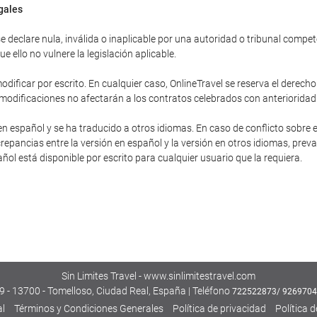
egales
 declare nula, inválida o inaplicable por una autoridad o tribunal competent
 ello no vulnere la legislación aplicable.
dificar por escrito. En cualquier caso, OnlineTravel se reserva el derecho
 modificaciones no afectarán a los contratos celebrados con anterioridad
en español y se ha traducido a otros idiomas. En caso de conflicto sobre e
repancias entre la versión en español y la versión en otros idiomas, preva
pañol está disponible por escrito para cualquier usuario que la requiera.
Sin Limites Travel - www.sinlimitestravel.com
 - 13700 - Tomelloso, Ciudad Real, España | Teléfono
722522873/ 926970
al
Términos y Condiciones Generales
Política de privacidad
Política 