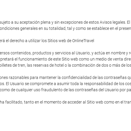
 sujeto a su aceptación plena y sin excepciones de estos Avisos legales. El
ondiciones generales en su totalidad, tal y como se establece en el pres
á el derecho a utilizar los Sitios web de OnlineTravel
diversos contenidos, productos y servicios al Usuario, y actúa en nombre y
rpretará el funcionamiento de este Sitio web como un medio de venta direc
s billetes de tren, las reservas de hotel o la combinación de dos o más de lo
ones razonables para mantener la confidencialidad de las contraseñas que
os. El Usuario se compromete a asumir toda la responsabilidad de los cost
 como de cualquier uso fraudulento de las contraseñas del Usuario por pa
 facilitado, tanto en el momento de acceder al Sitio web como en el trans