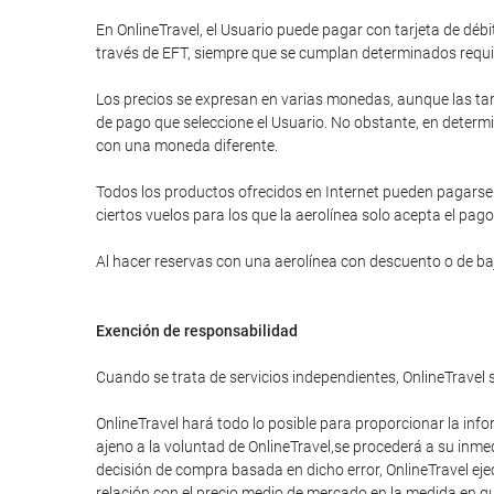
En OnlineTravel, el Usuario puede pagar con tarjeta de d
través de EFT, siempre que se cumplan determinados requi
Los precios se expresan en varias monedas, aunque las tar
de pago que seleccione el Usuario. No obstante, en determi
con una moneda diferente.
Todos los productos ofrecidos en Internet pueden pagarse a
ciertos vuelos para los que la aerolínea solo acepta el pago
Al hacer reservas con una aerolínea con descuento o de bajo
Exención de responsabilidad
Cuando se trata de servicios independientes, OnlineTravel 
OnlineTravel hará todo lo posible para proporcionar la info
ajeno a la voluntad de OnlineTravel,se procederá a su inme
decisión de compra basada en dicho error, OnlineTravel eje
relación con el precio medio de mercado en la medida en que