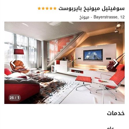
سوفيتيل ميونيخ بايربوست
Bayerstrasse, 12 - ميونخ
السابق
التالي
1
/ 25
خدمات
عام